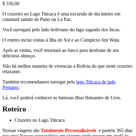
$
550,00
O cruzeiro no Lago Titicaca é uma excursão de dia inteiro em
catamarã saindo de Puno ou La Paz.
Você navegará pelo lado boliviano do lago sagrado dos Incas.
O roteiro inclui visitas à Ilha do Sol e ao Complexo Inti Wata.
Após as visitas, você retornará ao barco para desfrutar de um
delicioso almoço.
Não há melhor maneira de vivenciar a Bolívia do que neste cruzeiro
relaxante.
Também recomendamos navegar pelo
lago Titicaca de lado
Peruano.
Lá, você poderá conhecer as famosas ilhas flutuantes de Uros.
Roteiro
Cruzeiro no Lago Titicaca
Nossas viagens são
Totalmente Personalizáveis
e partem 365 dias
por ano! Nossos especialistas em viagens terão prazer em ajudá-lo.