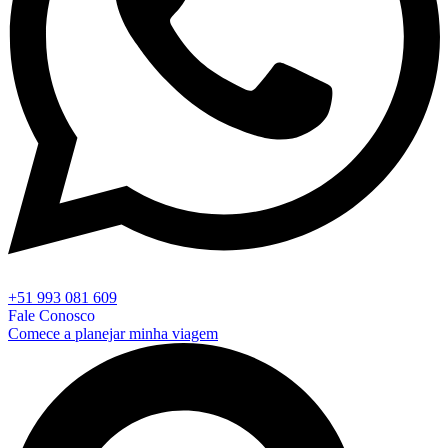
+51 993 081 609
Fale Conosco
Comece a planejar minha viagem