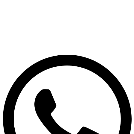
Ir
al
contenido