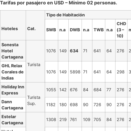
Tarifas por pasajero en USD – Mínimo 02 personas.
Tipo de Habitación
CHD
Hoteles
Cat.
SWB
n.a
DWB
n.a
TWB
n.a
(3 –
n
10)
Sonesta
Hotel
1076
149
634
71
641
64
276
Cartagena
Turista
GHL Relax
Corales de
1076
149
5898
71
641
64
298
Indias
Holiday Inn
1055
142
676
84
684
77
276
Express
Turista
Dann
Sup.
1182
180
698
90
726
90
276
Cartagena
Estelar
1308
219
761
109
705
84
276
Cartagena