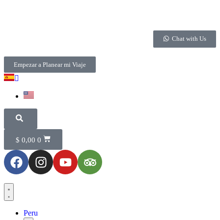
Chat with Us
Empezar a Planear mi Viaje
$
0,00
0
Peru