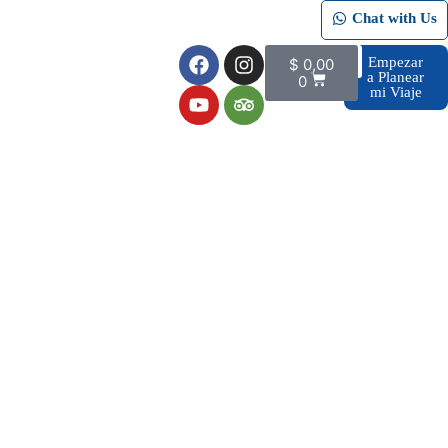
Chat with Us
Empezar
$
0,00
a Planear
0
mi Viaje