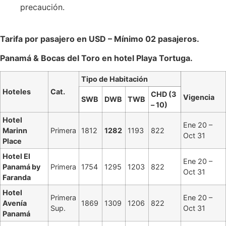
precaución.
Tarifa por pasajero en USD – Mínimo 02 pasajeros.
Panamá & Bocas del Toro en hotel Playa Tortuga.
Tipo de Habitación
Hoteles
Cat.
CHD (3
Vigencia
SWB
DWB
TWB
– 10)
Hotel
Ene 20 –
Marinn
Primera
1812
1282
1193
822
Oct 31
Place
Hotel El
Ene 20 –
Panamá by
Primera
1754
1295
1203
822
Oct 31
Faranda
Hotel
Primera
Ene 20 –
Avenía
1869
1309
1206
822
Sup.
Oct 31
Panamá