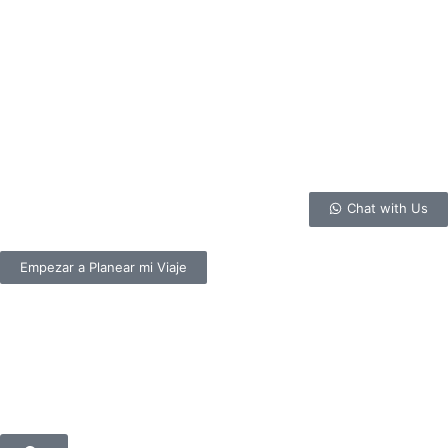
Chat with Us
Empezar a Planear mi Viaje