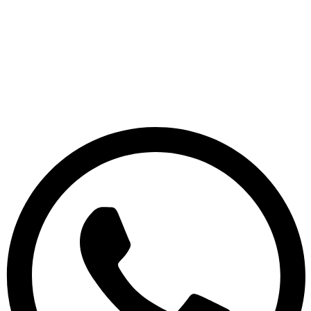
Ir
al
contenido