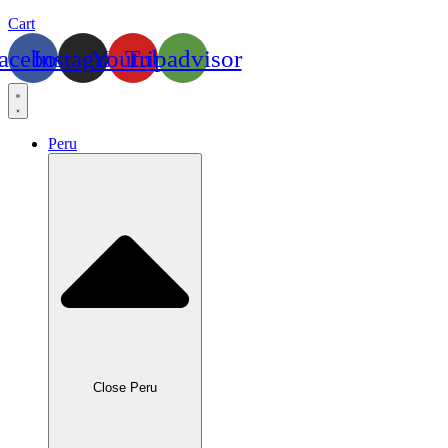
Cart
acebook
Instagram
Youtube
Tripadvisor
Peru
Close Peru