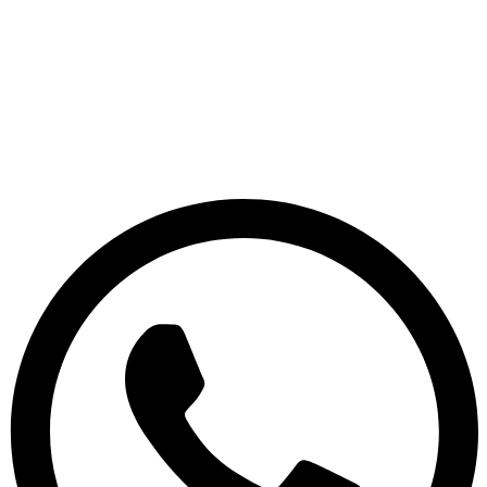
Ir
al
contenido