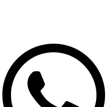
Ir
al
contenido