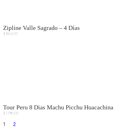
Zipline Valle Sagrado – 4 Días
$
842,00
Tour Peru 8 Dias Machu Picchu Huacachina
$
1.190,00
1
2