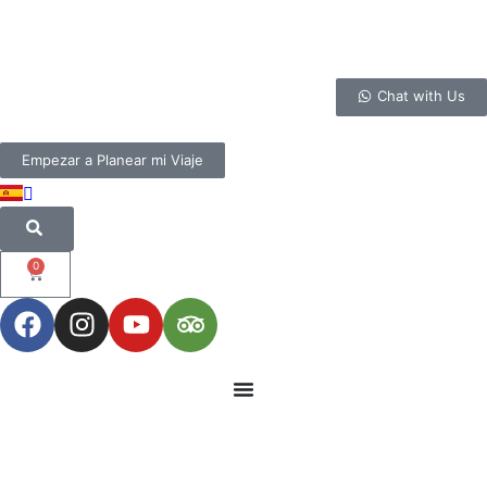
Chat with Us
Empezar a Planear mi Viaje
0