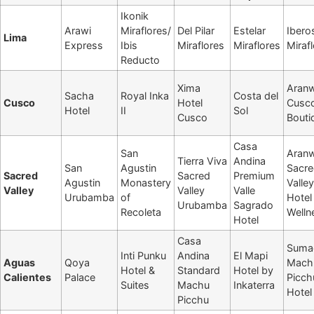
Ikonik
Arawi
Miraflores/
Del Pilar
Estelar
Ibero
Lima
Express
Ibis
Miraflores
Miraflores
Miraf
Reducto
Xima
Aran
Sacha
Royal Inka
Costa del
Cusco
Hotel
Cusc
Hotel
II
Sol
Cusco
Bouti
Casa
San
Aran
Tierra Viva
Andina
San
Agustin
Sacr
Sacred
Sacred
Premium
Agustin
Monastery
Valley
Valley
Valley
Valle
Urubamba
of
Hotel
Urubamba
Sagrado
Recoleta
Welln
Hotel
Casa
Suma
Inti Punku
Andina
El Mapi
Aguas
Qoya
Mach
Hotel &
Standard
Hotel by
Calientes
Palace
Picch
Suites
Machu
Inkaterra
Hotel
Picchu