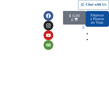
Chat with Us
Empezar
$
0,00
a Planear
0
mi Viaje