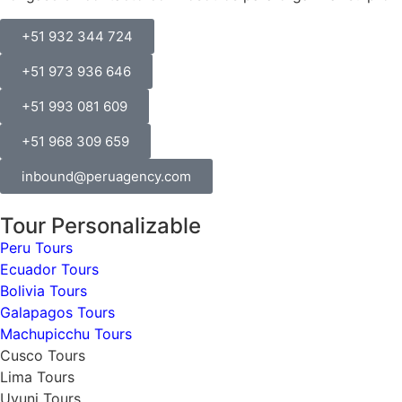
+51 932 344 724
+51 973 936 646
+51 993 081 609
+51 968 309 659
inbound@peruagency.com
Tour Personalizable
Peru Tours
Ecuador Tours
Bolivia Tours
Galapagos Tours
Machupicchu Tours
Cusco Tours
Lima Tours
Uyuni Tours