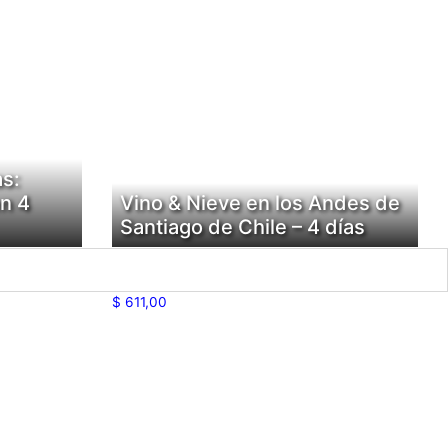
as:
n 4
Vino & Nieve en los Andes de
Santiago de Chile – 4 días
$
611,00