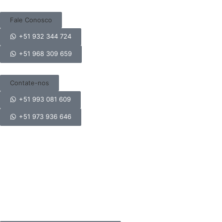
Fale Conosco
+51 932 344 724
+51 968 309 659
Contate-nos
+51 993 081 609
+51 973 936 646