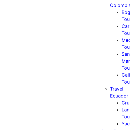
Colombi
Bog
Tou
Car
Tou
Med
Tou
San
Mar
Tou
Cali
Tou
Travel
Ecuador
Cru
Lan
Tou
Yac