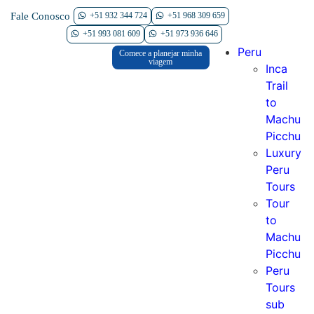
Fale Conosco
+51 932 344 724
+51 968 309 659
Contate-nos
+51 993 081 609
+51 973 936 646
Peru
Comece a planejar minha
viagem
Inca
Trail
to
Machu
Picchu
Luxury
Peru
Tours
Tour
to
Machu
Picchu
Peru
Tours
sub