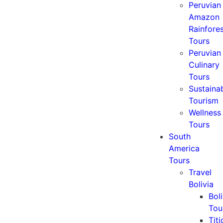
Peruvian
Amazon
Rainfore
Tours
Peruvian
Culinary
Tours
Sustaina
Tourism
Wellness
Tours
South
America
Tours
Travel
Bolivia
Boli
Tou
Tit