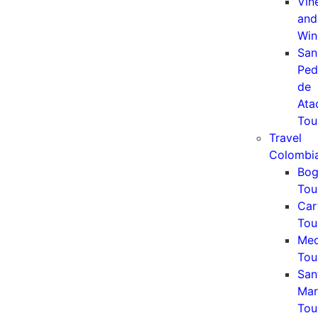
Vin
and
Win
San
Ped
de
Ata
Tou
Travel
Colombi
Bog
Tou
Car
Tou
Med
Tou
San
Mar
Tou