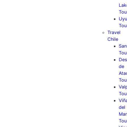
Lak
Tou
Uyu
Tou
Travel
Chile
San
Tou
Des
de
Ata
Tou
Val
Tou
Viñ
del
Mar
Tou