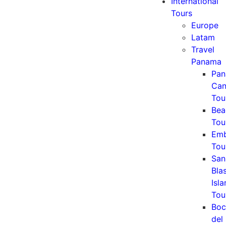
International
Tours
Europe
Latam
Travel
Panama
Pa
Can
Tou
Bea
Tou
Emb
Tou
San
Bla
Isl
Tou
Boc
del