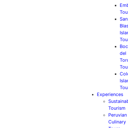
Emb
Tou
San
Bla
Isl
Tou
Boc
del
Tor
Tou
Col
Isl
Tou
Experiences
Sustaina
Tourism
Peruvian
Culinary