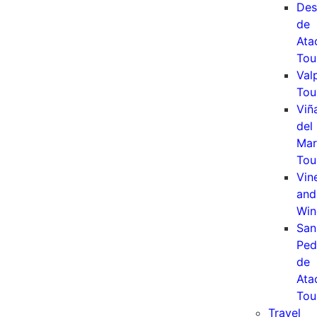
Des
de
Ata
Tou
Val
Tou
Viñ
del
Mar
Tou
Vin
and
Win
San
Ped
de
Ata
Tou
Travel