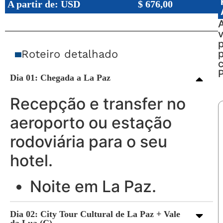
A partir de: USD
$
676,00
v
Roteiro detalhado
P
Dia 01: Chegada a La Paz
Recepção e transfer no
aeroporto ou estação
rodoviária para o seu
hotel.
Noite em La Paz.
Dia 02: City Tour Cultural de La Paz + Vale