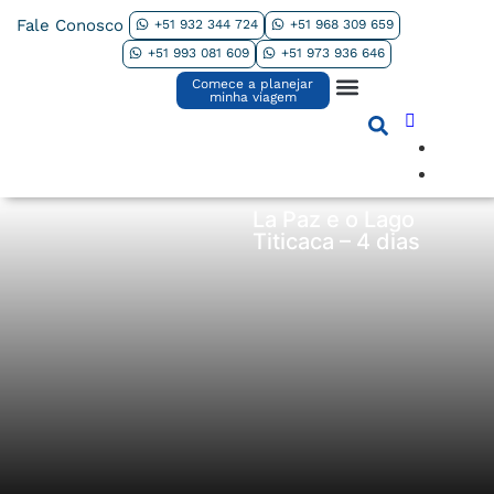
Fale Conosco
+51 932 344 724
+51 968 309 659
Contate-nos
+51 993 081 609
+51 973 936 646
Comece a planejar
South America Tours
International Tours
Why Perú Agency
minha viagem
La Paz e o Lago
Titicaca – 4 dias