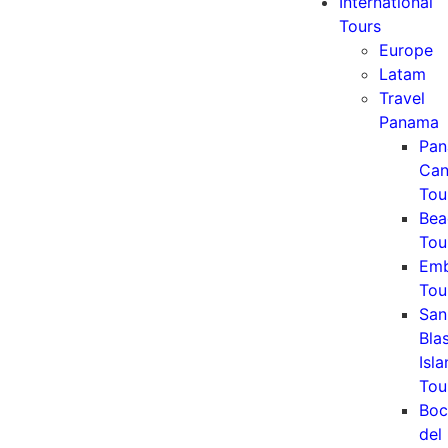
International
Tours
Europe
Latam
Travel
Panama
Pa
Can
Tou
Bea
Tou
Emb
Tou
San
Bla
Isl
Tou
Boc
del