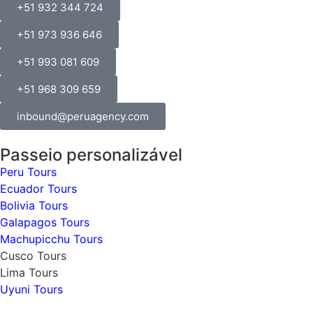
+51 932 344 724
+51 973 936 646
+51 993 081 609
+51 968 309 659
inbound@peruagency.com
Passeio personalizável
Peru Tours
Ecuador Tours
Bolivia Tours
Galapagos Tours
Machupicchu Tours
Cusco Tours
Lima Tours
Uyuni Tours