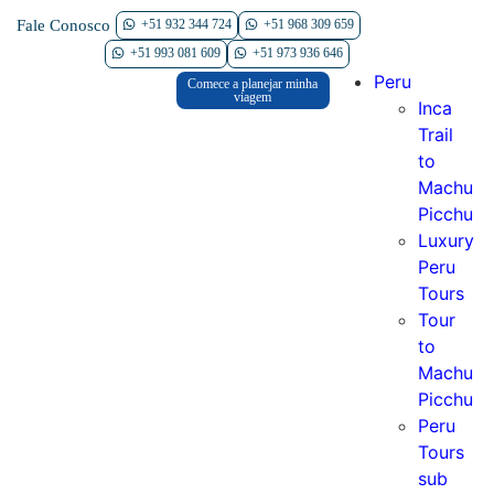
Fale Conosco
+51 932 344 724
+51 968 309 659
Contate-nos
+51 993 081 609
+51 973 936 646
Peru
Comece a planejar minha
viagem
Inca
Trail
to
Machu
Picchu
Luxury
Peru
Tours
Tour
to
Machu
Picchu
Peru
Tours
sub