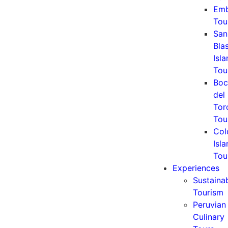
Emb
Tou
San
Bla
Isl
Tou
Boc
del
Tor
Tou
Col
Isl
Tou
Experiences
Sustaina
Tourism
Peruvian
Culinary