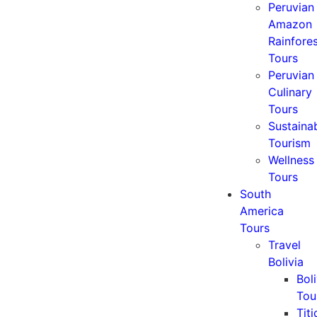
Peruvian
Amazon
Rainfore
Tours
Peruvian
Culinary
Tours
Sustaina
Tourism
Wellness
Tours
South
America
Tours
Travel
Bolivia
Boli
Tou
Tit