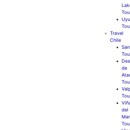
Lak
Tou
Uyu
Tou
Travel
Chile
San
Tou
Des
de
Ata
Tou
Val
Tou
Viñ
del
Mar
Tou