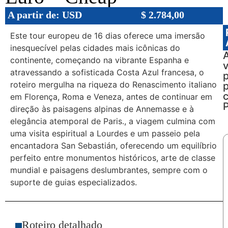
A partir de: USD
$
2.784,00
Este tour europeu de 16 dias oferece uma imersão
inesquecível pelas cidades mais icônicas do
continente, começando na vibrante Espanha e
v
atravessando a sofisticada Costa Azul francesa, o
roteiro mergulha na riqueza do Renascimento italiano
em Florença, Roma e Veneza, antes de continuar em
P
direção às paisagens alpinas de Annemasse e à
elegância atemporal de Paris., a viagem culmina com
uma visita espiritual a Lourdes e um passeio pela
encantadora San Sebastián, oferecendo um equilíbrio
perfeito entre monumentos históricos, arte de classe
mundial e paisagens deslumbrantes, sempre com o
suporte de guias especializados.
Roteiro detalhado