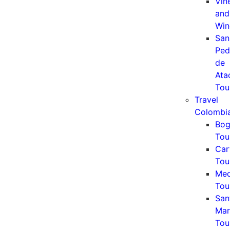
Vin
and
Win
San
Ped
de
Ata
Tou
Travel
Colombi
Bog
Tou
Car
Tou
Med
Tou
San
Mar
Tou