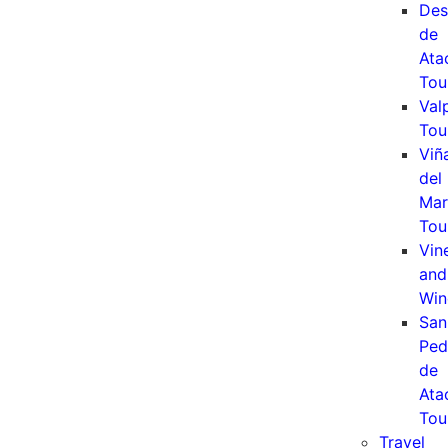
Des
de
Ata
Tou
Val
Tou
Viñ
del
Mar
Tou
Vin
and
Win
San
Ped
de
Ata
Tou
Travel