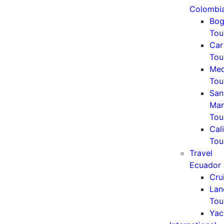
Colombi
Bog
Tou
Car
Tou
Med
Tou
San
Mar
Tou
Cali
Tou
Travel
Ecuador
Cru
Lan
Tou
Yac