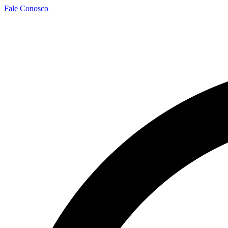
Ir
Fale Conosco
para
o
conteúdo